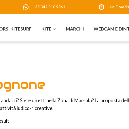
+39 342 810 9861
Lun-Dom 9:
ORSI KITESURF
KITE
MARCHI
WEBCAM E DIN
tagnone
i andarci? Siete diretti nella Zona di Marsala? La proposta del
attività ludico-ricreative.
esult!