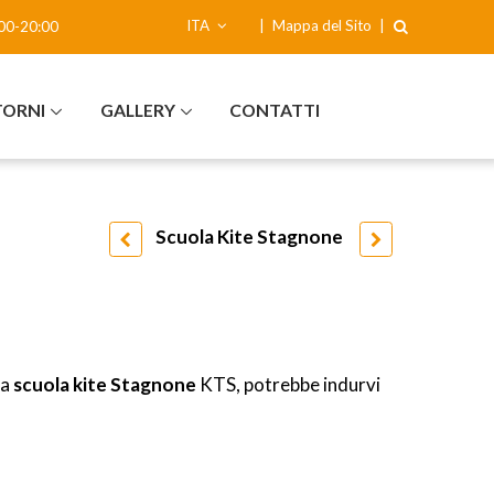
ITA
|
Mappa del Sito
|
00-20:00
TORNI
GALLERY
CONTATTI
Scuola Kite Stagnone
la
scuola kite Stagnone
KTS, potrebbe indurvi