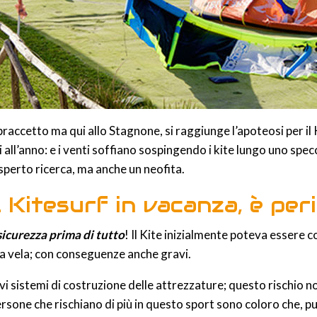
 braccetto ma qui allo Stagnone, si raggiunge l’apoteosi per il
ni all’anno: e i venti soffiano sospingendo i kite lungo uno 
sperto ricerca, ma anche un neofita.
l Kitesurf in vacanza, è per
sicurezza prima di tutto
! Il Kite inizialmente poteva essere 
lla vela; con conseguenze anche gravi.
vi sistemi di costruzione delle attrezzature; questo rischio non
persone che rischiano di più in questo sport sono coloro che, p