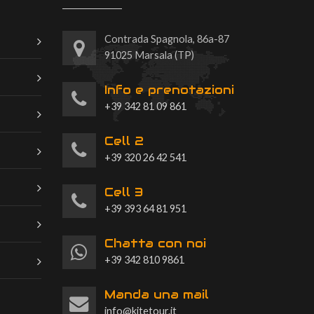
Contrada Spagnola, 86a-87
91025 Marsala (TP)
Info e prenotazioni
+39 342 81 09 861
Cell 2
+39 320 26 42 541
Cell 3
+39 393 64 81 951
Chatta con noi
+39 342 810 9861
Manda una mail
info@kitetour.it