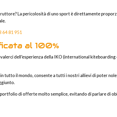
truttore? La pericolosità di uno sport è direttamente proporz
ale.
3 64 81 951
ficata al 100%
alerci dell’esperienza della IKO (international kiteboarding 
tutto il mondo, consente a tutti i nostri allievi di poter nole
aggiunto.
n portfolio di offerte molto semplice, evitando di parlare di ob