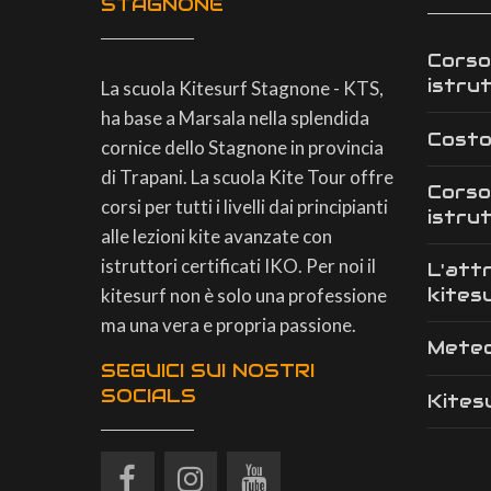
STAGNONE
Corso
istru
La scuola Kitesurf Stagnone - KTS,
ha base a Marsala nella splendida
Costo
cornice dello Stagnone in provincia
di Trapani. La scuola Kite Tour offre
Corso
corsi per tutti i livelli dai principianti
istru
alle lezioni kite avanzate con
istruttori certificati IKO. Per noi il
L'att
kites
kitesurf non è solo una professione
ma una vera e propria passione.
Mete
SEGUICI SUI NOSTRI
SOCIALS
Kites