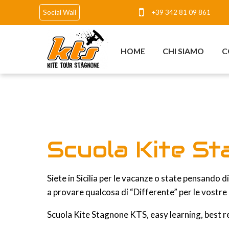
+39 342 81 09 861
Social Wall
HOME
CHI SIAMO
C
Scuola Kite S
Siete in Sicilia per le vacanze o state pensando d
a provare qualcosa di “Differente” per le vostre 
Scuola Kite Stagnone KTS, easy learning, best r