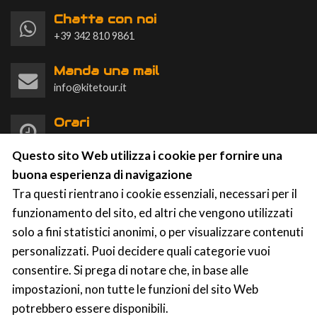
Chatta con noi
+39 342 810 9861
Manda una mail
info@kitetour.it
Orari
Lun-Dom 9:00-20:00
Questo sito Web utilizza i cookie per fornire una
buona esperienza di navigazione
Tra questi rientrano i cookie essenziali, necessari per il
funzionamento del sito, ed altri che vengono utilizzati
solo a fini statistici anonimi, o per visualizzare contenuti
KTS Kite Tour Stagnone
|
Contrada Spagnola, 86a-87,
personalizzati. Puoi decidere quali categorie vuoi
91025 Marsala (TP)
p.iva: 91031750812
consentire. Si prega di notare che, in base alle
impostazioni, non tutte le funzioni del sito Web
potrebbero essere disponibili.
Privacy
|
Cookies