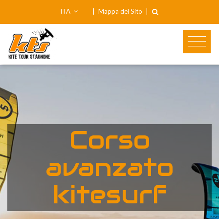
ITA
|
Mappa del Sito
|
Corso
avanzato
kitesurf