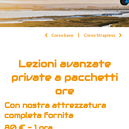
|
Corso base
Corso Strapless
Lezioni avanzate
private a pacchetti
ore
Con nostra attrezzatura
completa fornita
80 € - 1 ora