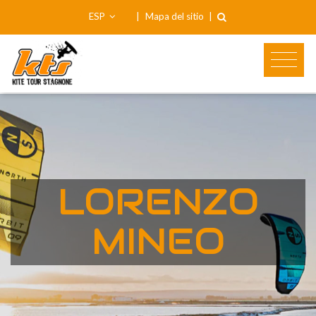
ESP
|
Mapa del sitio
|
LORENZO
MINEO