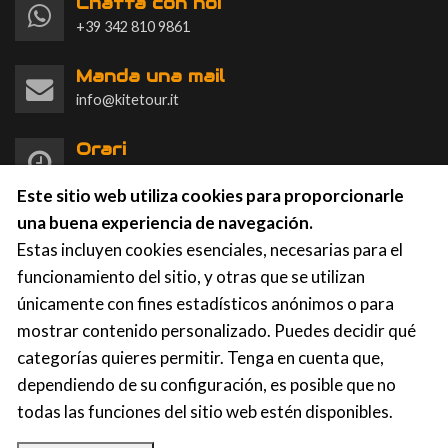
Chatta con noi
+39 342 810 9861
Manda una mail
info@kitetour.it
Orari
L-D 9:00-20:00
Este sitio web utiliza cookies para proporcionarle
una buena experiencia de navegación.
Estas incluyen cookies esenciales, necesarias para el
funcionamiento del sitio, y otras que se utilizan
únicamente con fines estadísticos anónimos o para
KTS Kite Tour Stagnone
|
Contrada Spagnola, 86a-87,
mostrar contenido personalizado. Puedes decidir qué
91025 Marsala (TP)
p.iva: 91031750812
categorías quieres permitir. Tenga en cuenta que,
dependiendo de su configuración, es posible que no
todas las funciones del sitio web estén disponibles.
Privacy
|
Cookies