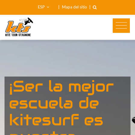
ESP
|
Mapa del sitio
|
¡Ser la mejor
escuela de
kitesurf es