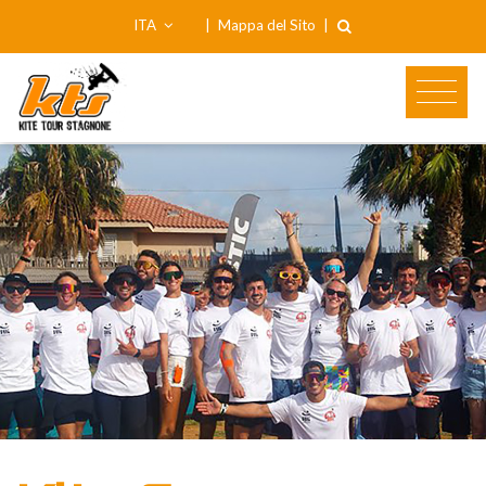
ITA
|
Mappa del Sito
|