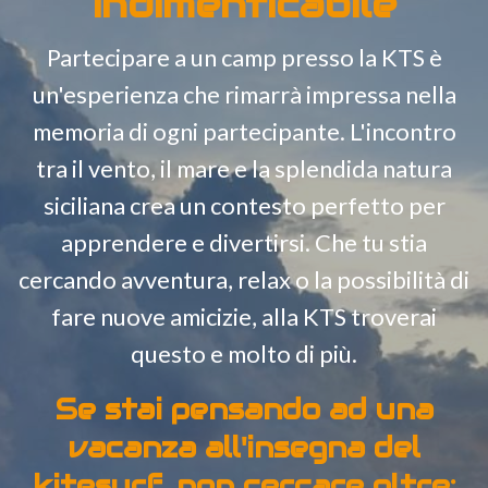
indimenticabile
Partecipare a un
camp presso la KTS
è
un'esperienza che rimarrà impressa nella
memoria di ogni partecipante. L'incontro
tra il vento, il mare e la splendida natura
siciliana crea un contesto perfetto per
apprendere e divertirsi. Che tu stia
cercando avventura, relax o la possibilità di
fare nuove amicizie, alla KTS troverai
questo e molto di più.
Se stai pensando ad una
vacanza all'insegna del
kitesurf, non cercare oltre: