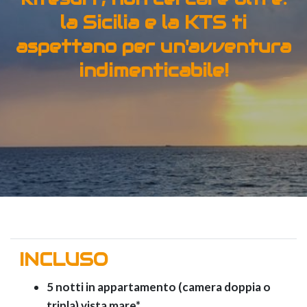
la Sicilia e la KTS ti
aspettano per un'avventura
indimenticabile!
INCLUSO
5 notti in appartamento (camera doppia o
tripla) vista mare*