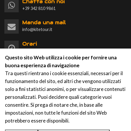
Chatta con noi
+39 342 810 9861
Manda una mail
info@kitetour.it
Orari
Lun-Dom 9:00-20:00
Questo sito Web utilizza i cookie per fornire una
buona esperienza di navigazione
Tra questi rientrano i cookie essenziali, necessari per il
funzionamento del sito, ed altri che vengono utilizzati
solo a fini statistici anonimi, o per visualizzare contenuti
KTS Kite Tour Stagnone
|
Contrada Spagnola, 86a-87,
personalizzati. Puoi decidere quali categorie vuoi
91025 Marsala (TP)
p.iva: 91031750812
consentire. Si prega di notare che, in base alle
impostazioni, non tutte le funzioni del sito Web
potrebbero essere disponibili.
Privacy
|
Cookies