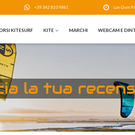
+39 342 810 9861
Lun-Dom 9:
ORSI KITESURF
KITE
MARCHI
WEBCAM E DIN
ia la tua recen