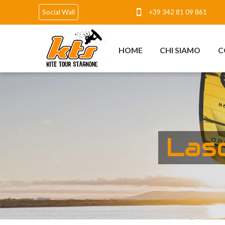
+39 342 81 09 861
Social Wall
HOME
CHI SIAMO
C
Lasc