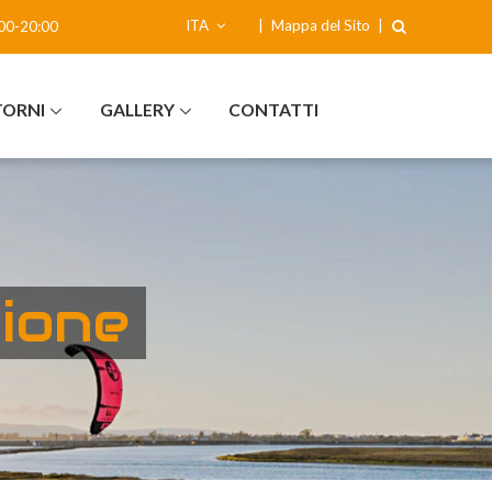
ITA
|
Mappa del Sito
|
00-20:00
TORNI
GALLERY
CONTATTI
sione