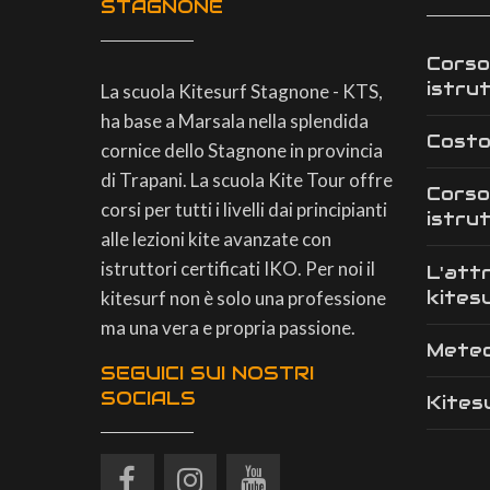
STAGNONE
Corso
istru
La scuola Kitesurf Stagnone - KTS,
ha base a Marsala nella splendida
Costo
cornice dello Stagnone in provincia
di Trapani. La scuola Kite Tour offre
Corso
corsi per tutti i livelli dai principianti
istru
alle lezioni kite avanzate con
istruttori certificati IKO. Per noi il
L'att
kites
kitesurf non è solo una professione
ma una vera e propria passione.
Mete
SEGUICI SUI NOSTRI
SOCIALS
Kites