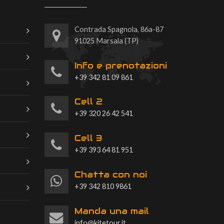
Contrada Spagnola, 86a-87
91025 Marsala (TP)
Info e prenotazioni
+39 342 81 09 861
Cell 2
+39 320 26 42 541
Cell 3
+39 393 64 81 951
Chatta con noi
+39 342 810 9861
Manda una mail
info@kitetour.it