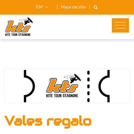
ESP
|
Mapa del sitio
|
Vales regalo